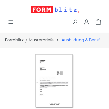
alt springen
War
Formblitz
Musterbriefe
Ausbildung & Beruf
Bildergalerie überspringen