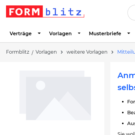
springen
Zur Hauptnavigation springen
Verträge
Vorlagen
Musterbriefe
Formblitz
Vorlagen
weitere Vorlagen
Mittei
Bildergalerie überspringen
Anme
selb
For
Be
Au
Sie wol