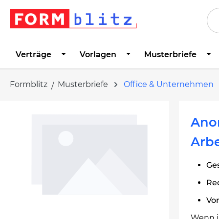
springen
Zur Hauptnavigation springen
Verträge
Vorlagen
Musterbriefe
Formblitz
Musterbriefe
Office & Unternehmen
Bildergalerie überspringen
Ano
Arb
Ges
Re
Vo
Wenn i