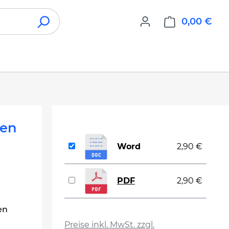
0,00 €
War
den
Word
2,90 €
PDF
2,90 €
en
auswählen
Preise inkl. MwSt. zzgl.