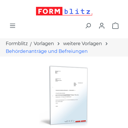
alt springen
War
Formblitz
Vorlagen
weitere Vorlagen
Behördenanträge und Befreiungen
Bildergalerie überspringen