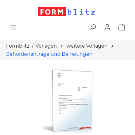
alt springen
War
Formblitz
Vorlagen
weitere Vorlagen
Behördenanträge und Befreiungen
Bildergalerie überspringen