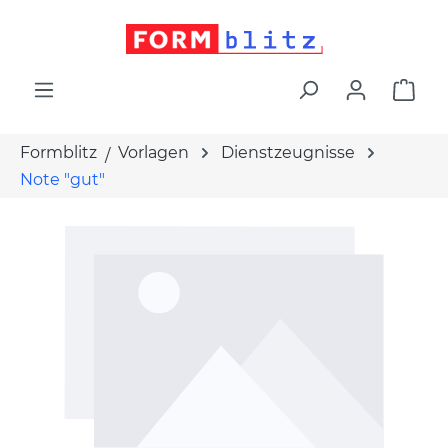
alt springen
War
Formblitz
Vorlagen
Dienstzeugnisse
Note "gut"
Bildergalerie überspringen