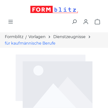
alt springen
War
Formblitz
Vorlagen
Dienstzeugnisse
für kaufmännische Berufe
Bildergalerie überspringen