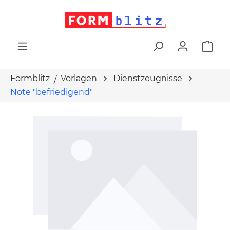
alt springen
War
Formblitz
Vorlagen
Dienstzeugnisse
Note "befriedigend"
Bildergalerie überspringen