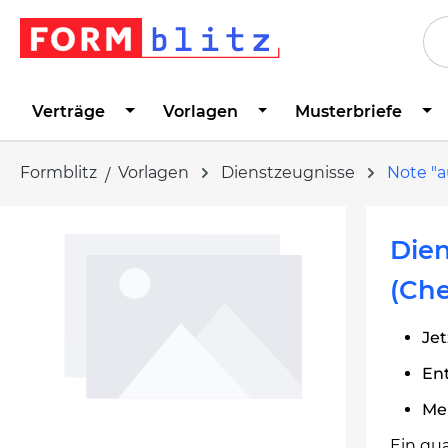
springen
Zur Hauptnavigation springen
Verträge
Vorlagen
Musterbriefe
Formblitz
Vorlagen
Dienstzeugnisse
Note "a
Bildergalerie überspringen
Dien
(Che
Jet
En
Me
Ein qua