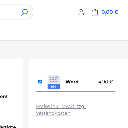
0,00 €
War
Word
4,90 €
len!
auswählen
Preise inkl. MwSt. zzgl.
Versandkosten
fertigte