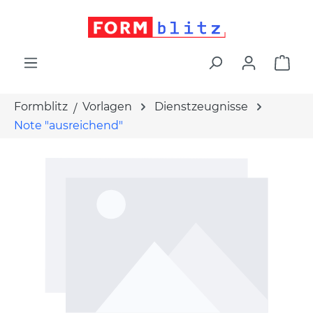
alt springen
War
Formblitz
Vorlagen
Dienstzeugnisse
Note "ausreichend"
Bildergalerie überspringen