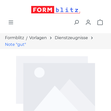
alt springen
War
Formblitz
Vorlagen
Dienstzeugnisse
Note "gut"
Bildergalerie überspringen