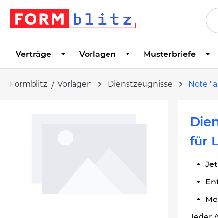
springen
Zur Hauptnavigation springen
Verträge
Vorlagen
Musterbriefe
Formblitz
Vorlagen
Dienstzeugnisse
Note "a
Bildergalerie überspringen
Dien
für 
Jet
Ent
Me
Jeder 