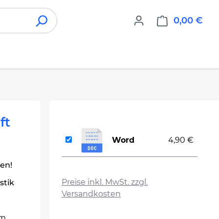
0,00 €
War
ft
Word
4,90 €
len!
auswählen
Preise inkl. MwSt. zzgl.
stik
Versandkosten
em