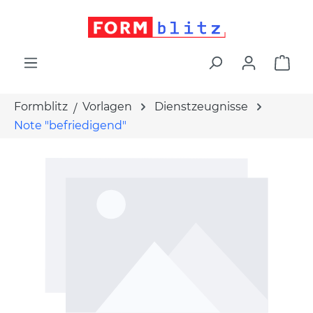
alt springen
War
Formblitz
Vorlagen
Dienstzeugnisse
Note "befriedigend"
Bildergalerie überspringen