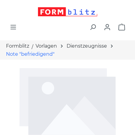
alt springen
War
Formblitz
Vorlagen
Dienstzeugnisse
Note "befriedigend"
Bildergalerie überspringen