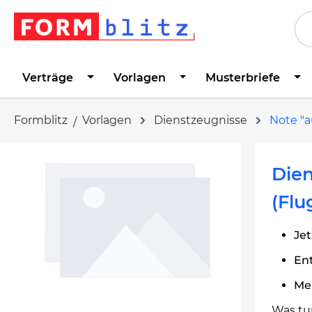
springen
Zur Hauptnavigation springen
Verträge
Vorlagen
Musterbriefe
Formblitz
Vorlagen
Dienstzeugnisse
Note "a
Bildergalerie überspringen
Dien
(Flu
Jet
Ent
Me
Was tu