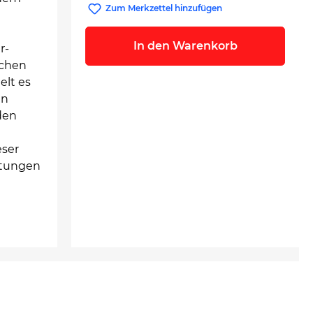
Zum Merkzettel hinzufügen
In den Warenkorb
r-
schen
elt es
en
den
eser
stungen