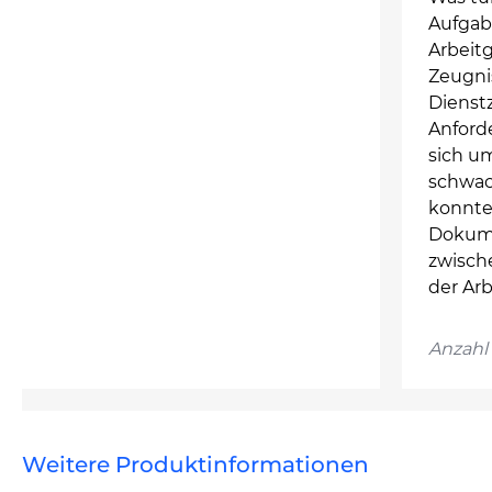
Aufgab
Arbeit
Zeugnis
Dienstz
Anford
sich um
schwac
konnte
Dokume
zwisch
der Arb
Anzahl 
Weitere Produktinformationen