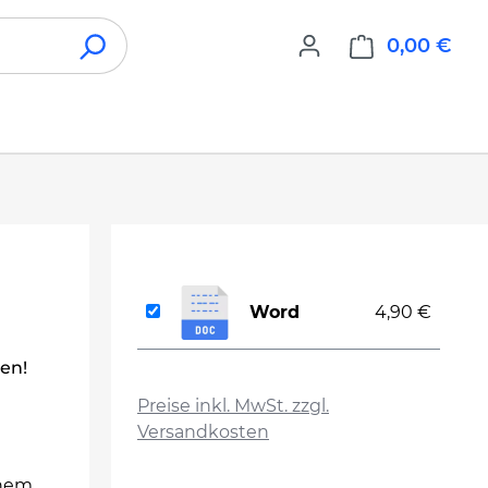
0,00 €
War
Word
4,90 €
len!
auswählen
Preise inkl. MwSt. zzgl.
Versandkosten
inem