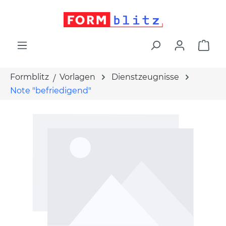
alt springen
War
Formblitz
Vorlagen
Dienstzeugnisse
Note "befriedigend"
Bildergalerie überspringen