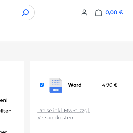
0,00 €
War
Word
4,90 €
len!
auswählen
Preise inkl. MwSt. zzgl.
llten
Versandkosten
ber