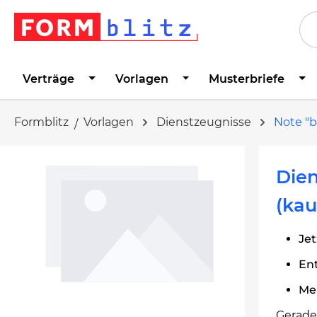
springen
Zur Hauptnavigation springen
Verträge
Vorlagen
Musterbriefe
Formblitz
Vorlagen
Dienstzeugnisse
Note "b
Bildergalerie überspringen
Dien
(kau
Jet
En
Me
Gerade