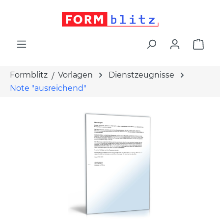
alt springen
War
Formblitz
Vorlagen
Dienstzeugnisse
Note "ausreichend"
Bildergalerie überspringen