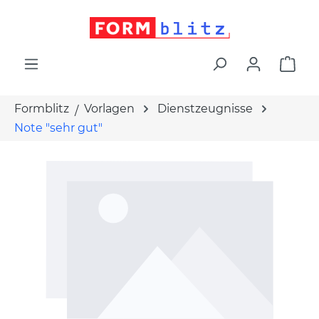
alt springen
War
Formblitz
Vorlagen
Dienstzeugnisse
Note "sehr gut"
Bildergalerie überspringen