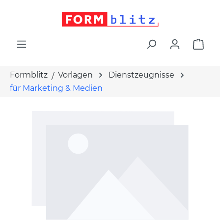
alt springen
War
Formblitz
Vorlagen
Dienstzeugnisse
für Marketing & Medien
Bildergalerie überspringen