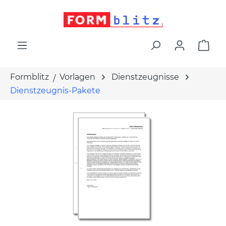
alt springen
War
Formblitz
Vorlagen
Dienstzeugnisse
Dienstzeugnis-Pakete
Bildergalerie überspringen