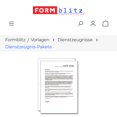
alt springen
War
Formblitz
Vorlagen
Dienstzeugnisse
Dienstzeugnis-Pakete
Bildergalerie überspringen