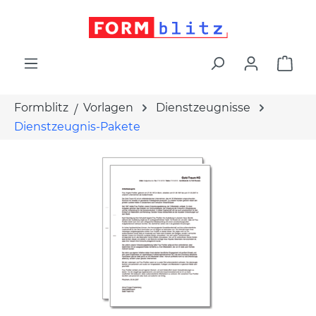
alt springen
War
Formblitz
Vorlagen
Dienstzeugnisse
Dienstzeugnis-Pakete
Bildergalerie überspringen