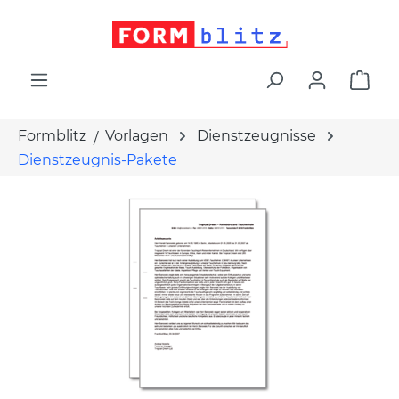
alt springen
War
Formblitz
Vorlagen
Dienstzeugnisse
Dienstzeugnis-Pakete
Bildergalerie überspringen