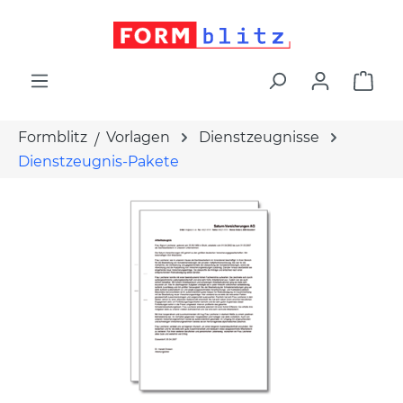
alt springen
War
Formblitz
Vorlagen
Dienstzeugnisse
Dienstzeugnis-Pakete
Bildergalerie überspringen