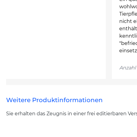
wohlwo
Tierpfl
nicht e
enthält
kenntl
"befri
einset
Anzahl 
Weitere Produktinformationen
Sie erhalten das Zeugnis in einer frei editierbaren V