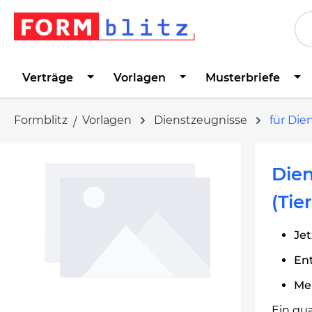
springen
Zur Hauptnavigation springen
Verträge
Vorlagen
Musterbriefe
Formblitz
Vorlagen
Dienstzeugnisse
für Die
Bildergalerie überspringen
Dien
(Tie
Jet
Ent
Me
Ein qu