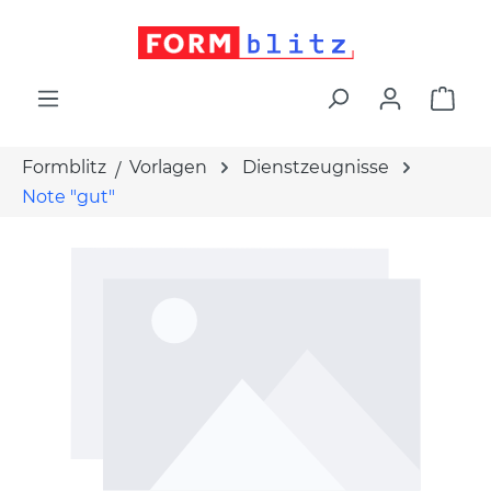
alt springen
War
Formblitz
Vorlagen
Dienstzeugnisse
Note "gut"
Bildergalerie überspringen