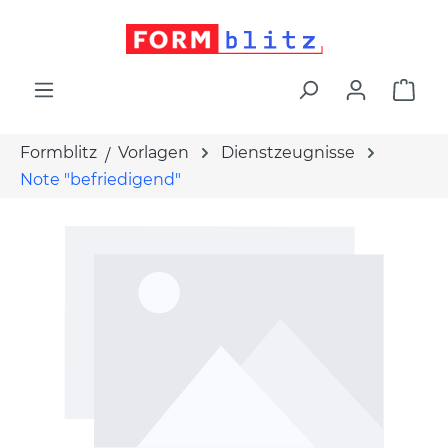
alt springen
War
Formblitz
Vorlagen
Dienstzeugnisse
Note "befriedigend"
Bildergalerie überspringen