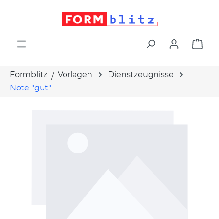
alt springen
War
Formblitz
Vorlagen
Dienstzeugnisse
Note "gut"
Bildergalerie überspringen