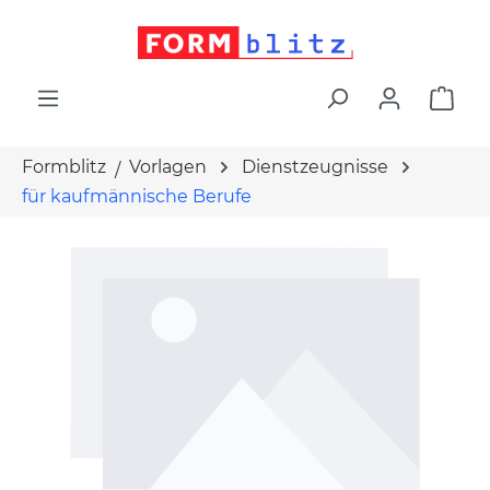
alt springen
War
Formblitz
Vorlagen
Dienstzeugnisse
für kaufmännische Berufe
Bildergalerie überspringen