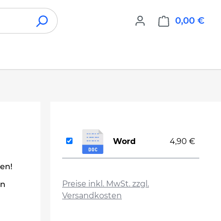
0,00 €
War
Word
4,90 €
len!
auswählen
Preise inkl. MwSt. zzgl.
en
Versandkosten