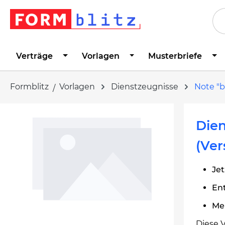
springen
Zur Hauptnavigation springen
Verträge
Vorlagen
Musterbriefe
Formblitz
Vorlagen
Dienstzeugnisse
Note "b
Bildergalerie überspringen
Dien
(Ver
Jet
Ent
Me
Diese V