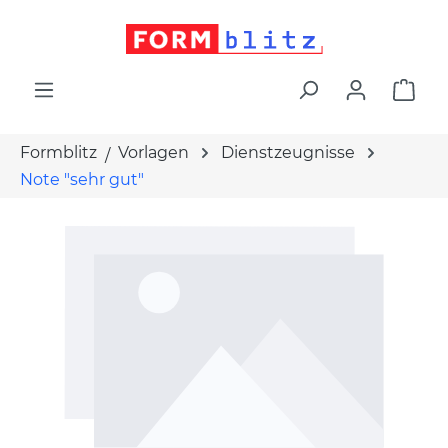
alt springen
War
Formblitz
Vorlagen
Dienstzeugnisse
Note "sehr gut"
Bildergalerie überspringen