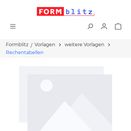
alt springen
War
Formblitz
Vorlagen
weitere Vorlagen
Rechentabellen
Bildergalerie überspringen