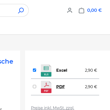
0,00 €
War
sche
Excel
2,90 €
PDF
2,90 €
auswählen
Preise inkl. MwSt. zzgl.
r