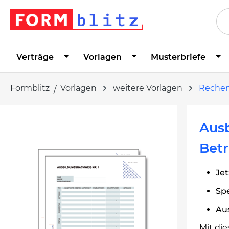
springen
Zur Hauptnavigation springen
Verträge
Vorlagen
Musterbriefe
Formblitz
Vorlagen
weitere Vorlagen
Rechen
Bildergalerie überspringen
Aus
Betr
Jet
Spe
Au
Mit di