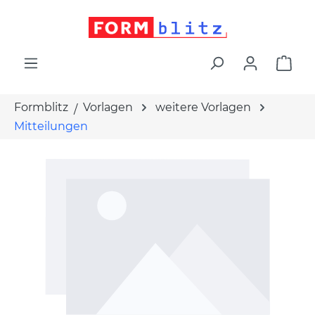
alt springen
War
Formblitz
Vorlagen
weitere Vorlagen
Mitteilungen
Bildergalerie überspringen