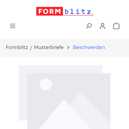
alt springen
War
Formblitz
Musterbriefe
Beschwerden
Bildergalerie überspringen