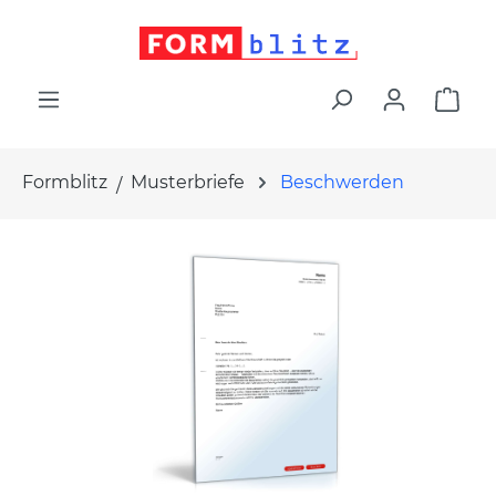
alt springen
War
Formblitz
Musterbriefe
Beschwerden
Bildergalerie überspringen