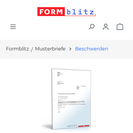
alt springen
War
Formblitz
Musterbriefe
Beschwerden
Bildergalerie überspringen