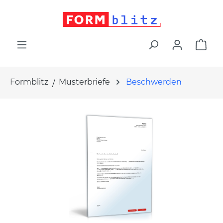
alt springen
War
Formblitz
Musterbriefe
Beschwerden
Bildergalerie überspringen