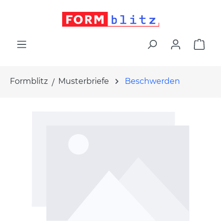
alt springen
War
Formblitz
Musterbriefe
Beschwerden
Bildergalerie überspringen