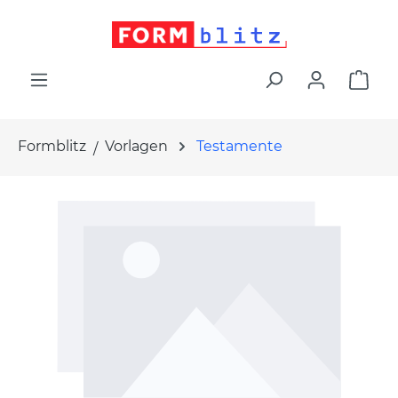
alt springen
War
Formblitz
Vorlagen
Testamente
Bildergalerie überspringen