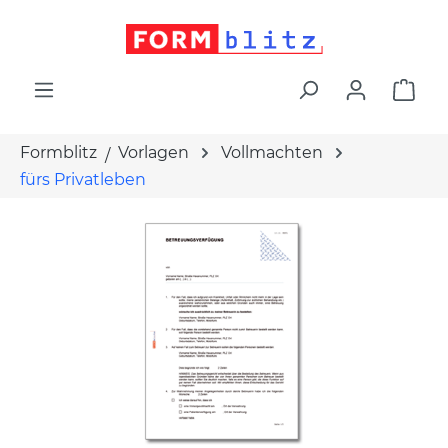
alt springen
War
Formblitz
Vorlagen
Vollmachten
fürs Privatleben
Bildergalerie überspringen