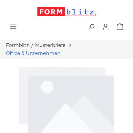
alt springen
War
Formblitz
Musterbriefe
Office & Unternehmen
Bildergalerie überspringen