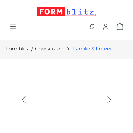
alt springen
War
Formblitz
Checklisten
Familie & Freizeit
Bildergalerie überspringen