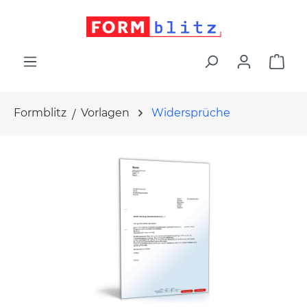
alt springen
War
Formblitz
Vorlagen
Widersprüche
Bildergalerie überspringen