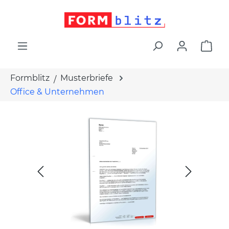
alt springen
War
Formblitz
Musterbriefe
Office & Unternehmen
Bildergalerie überspringen