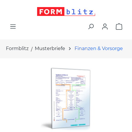
alt springen
War
Formblitz
Musterbriefe
Finanzen & Vorsorge
Bildergalerie überspringen