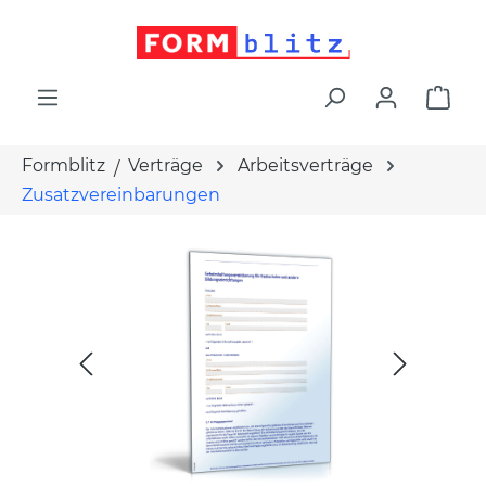
alt springen
War
Formblitz
Verträge
Arbeitsverträge
Zusatzvereinbarungen
Bildergalerie überspringen