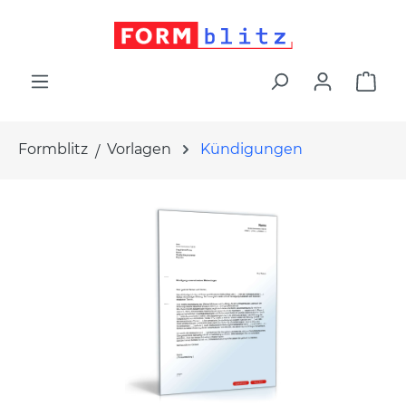
alt springen
War
Formblitz
Vorlagen
Kündigungen
Bildergalerie überspringen