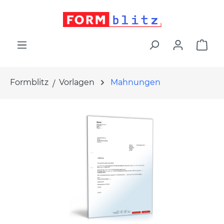
alt springen
War
Formblitz
Vorlagen
Mahnungen
Bildergalerie überspringen